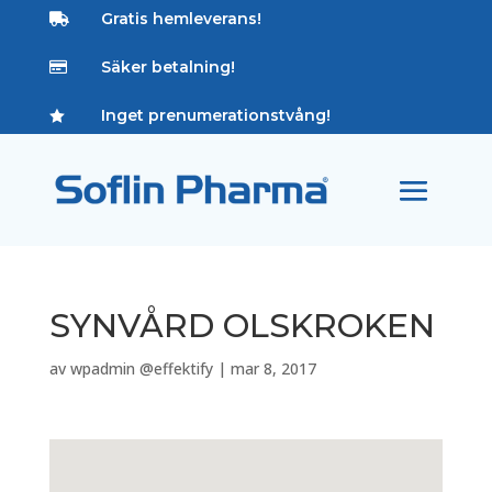
Gratis hemleverans!

Säker betalning!

Inget prenumerationstvång!

SYNVÅRD OLSKROKEN
av
wpadmin @effektify
|
mar 8, 2017