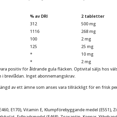
% av DRI
2 tabletter
312
500 mg
1116
268 mg
100
2 mg
125
25 mg
*
10 mg
*
2 mg
ara positiv för åldrande gula fläcken. Optivital säljs hos vä
m i brevlådan. Inget abonnemangskrav.
ängd av ett ämne som anses vara tillräckligt för en frisk pe
E460, E170), Vitamin E, Klumpförebyggande medel (E551), Z
glykolat, Fyllnadsmedel (E468), Zeaxantin, Koppar, Ytbehan