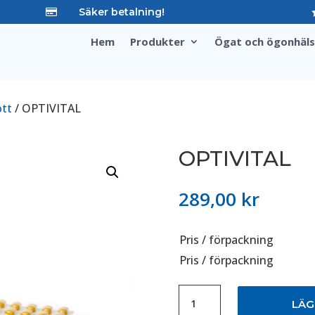
Säker betalning!

Hem
Produkter
Ögat och ögonhäl
ott
/ OPTIVITAL
OPTIVITAL
289,00
kr
Pris / förpackning
Pris / förpackning
OPTIVITAL
LÄG
mängd