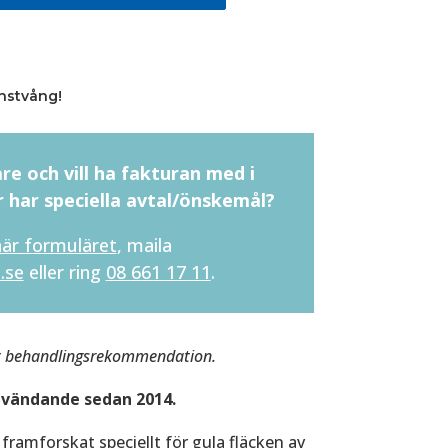
nstvång!
re och vill ha fakturan med i
r har speciella avtal/önskemål?
här formuläret
, maila
.se
eller ring
08 661 17 11
.
gt behandlingsrekommendation.
nvändande sedan 2014.
framforskat speciellt för gula fläcken av