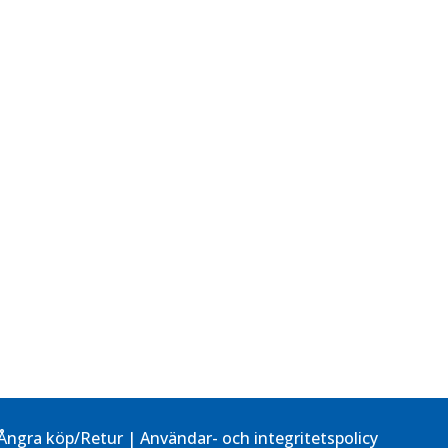
Ångra köp/Retur
|
Användar- och integritetspolicy