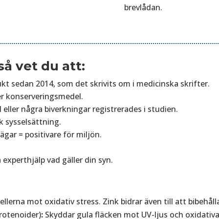
brevlådan.
så vet du att:
kt sedan 2014, som det skrivits om i medicinska skrifter.
ler konserveringsmedel.
ller några biverkningar registrerades i studien.
sk sysselsättning.
ägar = positivare för miljön.
 experthjälp vad gäller din syn.
ellerna mot oxidativ stress. Zink bidrar även till att bibehå
arotenoider)
:
Skyddar gula fläcken mot UV-ljus och oxidativ