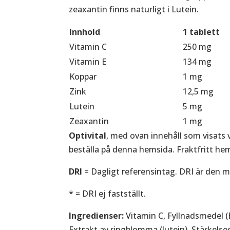
zeaxantin finns naturligt i Lutein.
Innhold
1 tablett
Vitamin C
250 mg
Vitamin E
134 mg
Koppar
1 mg
Zink
12,5 mg
Lutein
5 mg
Zeaxantin
1 mg
Optivital
, med ovan innehåll som visats v
beställa på denna hemsida. Fraktfritt he
DRI
= Dagligt referensintag. DRI är den m
* = DRI ej fastställt.
Ingredienser:
Vitamin C, Fyllnadsmedel (
Extrakt av ringblomma (lutein), Stärkelse