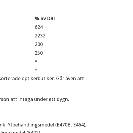
% av DRI
624
2232
200
250
*
*
lsorterade optikerbutiker. Går även att
rson att intaga under ett dygn.
ink, Ytbehandlingsmedel (E470B, E464),
dlingsmedel (E422).