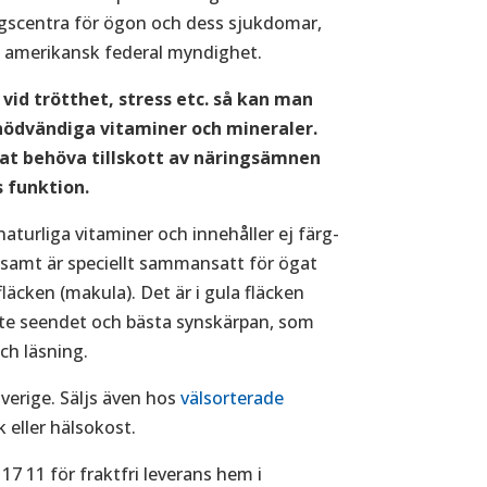
ngscentra för ögon och dess sjukdomar,
n amerikansk federal myndighet.
 vid trötthet, stress etc. så kan man
 nödvändiga vitaminer och mineraler.
at behöva tillskott av näringsämnen
s funktion.
aturliga vitaminer och innehåller ej färg-
 samt är speciellt sammansatt för ögat
äcken (makula). Det är i gula fläcken
te seendet och bästa synskärpan, som
och läsning.
Sverige. Säljs även hos
välsorterade
k eller hälsokost.
17 11 för fraktfri leverans hem i