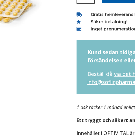
Gratis hemleverans!

Säker betalning!

Inget prenumeratio

Kund sedan tidiga
försändelsen elle
Beställ då
via det 
info@soflinpharma
1 ask räcker 1 månad enli
Ett tryggt och säkert a
Innehållet i OPTIVITAL är 