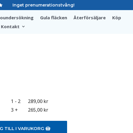
Inget prenumerationstvång!

soundersökning
Gula fläcken
Återförsäljare
Köp
Kontakt
1 - 2
289,00
kr
3 +
265,00
kr
G TILL I VARUKORG