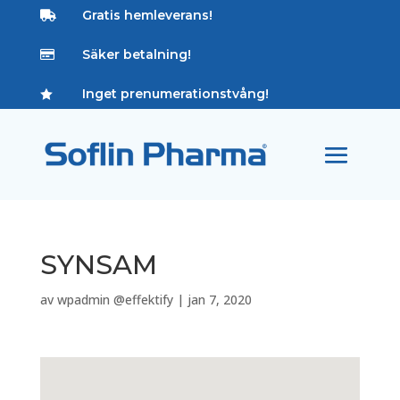
Gratis hemleverans!

Säker betalning!

Inget prenumerationstvång!

SYNSAM
av
wpadmin @effektify
|
jan 7, 2020