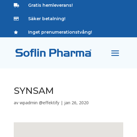
Gratis hemleverans!

Säker betalning!

Inget prenumerationstvång!

SYNSAM
av
wpadmin @effektify
|
jan 26, 2020