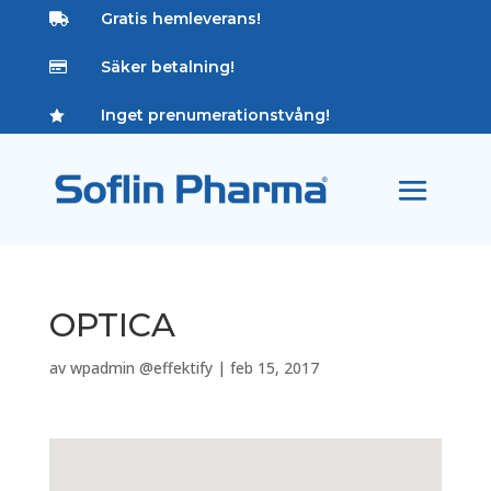
Gratis hemleverans!

Säker betalning!

Inget prenumerationstvång!

OPTICA
av
wpadmin @effektify
|
feb 15, 2017