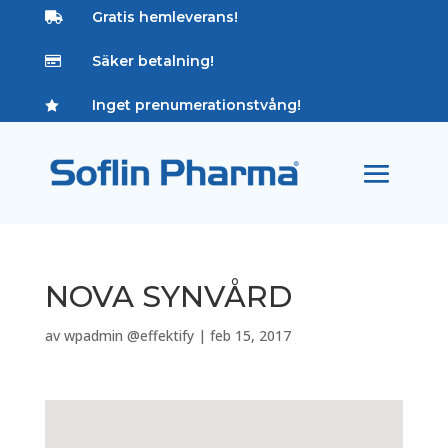
Gratis hemleverans!

Säker betalning!

Inget prenumerationstvång!

NOVA SYNVÅRD
av
wpadmin @effektify
|
feb 15, 2017