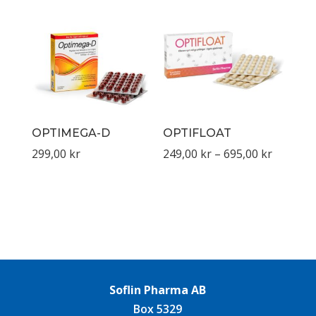
OPTIMEGA-D
OPTIFLOAT
Prisinter
299,00
kr
249,00
kr
–
695,00
kr
249,00 k
till
695,00 k
Soflin Pharma AB
Box 5329