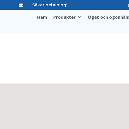
Säker betalning!

Hem
Produkter
Ögat och ögonhäl