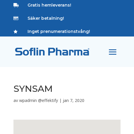
Gratis hemleverans!

Säker betalning!

Inget prenumerationstvång!

SYNSAM
av
wpadmin @effektify
|
jan 7, 2020