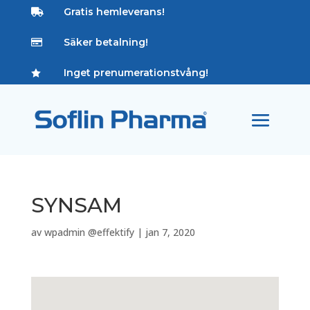
Gratis hemleverans!

Säker betalning!

Inget prenumerationstvång!

SYNSAM
av
wpadmin @effektify
|
jan 7, 2020