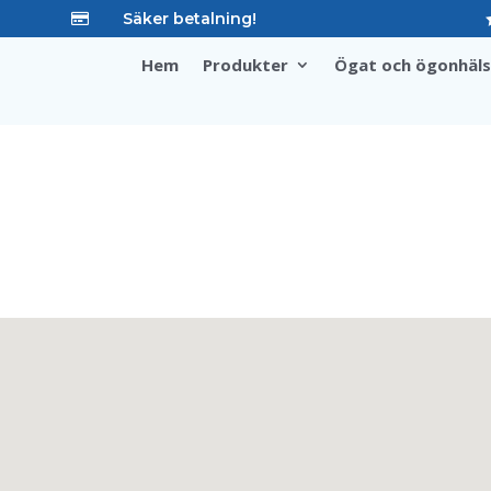
Säker betalning!

Hem
Produkter
Ögat och ögonhäl