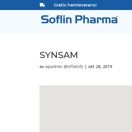
Gratis hemleverans!

SYNSAM
av
wpadmin @effektify
|
okt 28, 2019