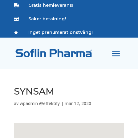
Gratis hemleverans!

Säker betalning!

Inget prenumerationstvång!

SYNSAM
av
wpadmin @effektify
|
mar 12, 2020