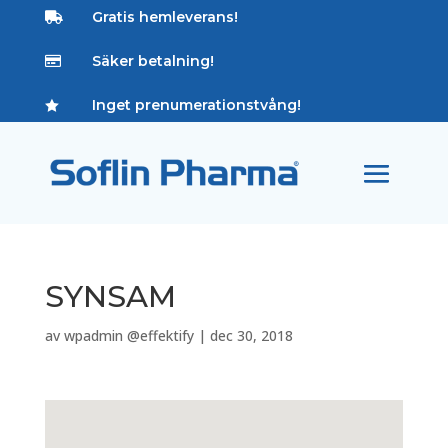
Gratis hemleverans!

Säker betalning!

Inget prenumerationstvång!

SYNSAM
av
wpadmin @effektify
|
dec 30, 2018