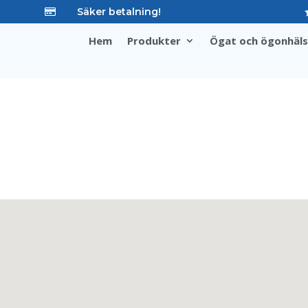
Säker betalning!

Hem
Produkter
Ögat och ögonhäl