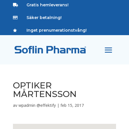
Gratis hemleverans!

Säker betalning!

Inget prenumerationstvång!

OPTIKER
MÅRTENSSON
av
wpadmin @effektify
|
feb 15, 2017