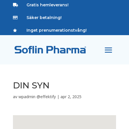
Gratis hemleverans!

Säker betalning!

Inget prenumerationstvång!

DIN SYN
av
wpadmin @effektify
|
apr 2, 2025